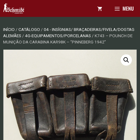
Pular
MENU
para
o
conteúdo
INÍCIO
/
CATÁLOGO
/
04 - INSÍGNIAS/ BRAÇADEIRAS/FIVELA/DOGTAG
ALEMÃES
/
4G-EQUIPAMENTOS/PORCELANAS
/ K743 – POUNCH DE
MUNIÇÃO DA CARABINA KAR98K – “PINNEBERG 1942”