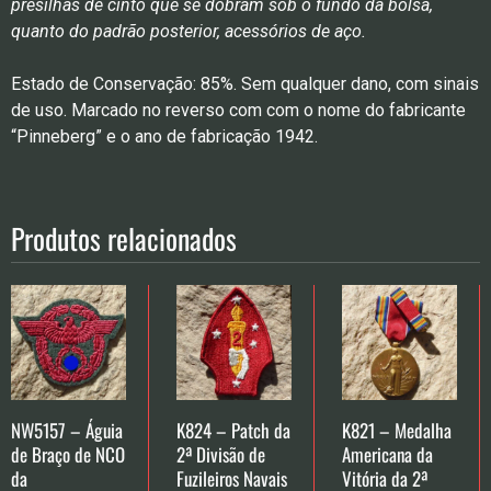
presilhas de cinto que se dobram sob o fundo da bolsa,
quanto do padrão posterior, acessórios de aço.
Estado de Conservação: 85%. Sem qualquer dano, com sinais
de uso. Marcado no reverso com com o nome do fabricante
“Pinneberg” e o ano de fabricação 1942.
Produtos relacionados
NW5157 – Águia
K824 – Patch da
K821 – Medalha
de Braço de NCO
2ª Divisão de
Americana da
da
Fuzileiros Navais
Vitória da 2ª