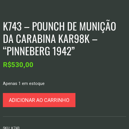
K743 – POUNCH DE MUNIÇÃO
DA CARABINA KAR98K –
“PINNEBERG 1942”
R$
530,00
Apenas 1 em estoque
K743
ADICIONAR AO CARRINHO
–
Pounch
de
Munição
SKU:
K743