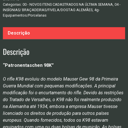
da
Categorias:
00 - NOVOS ITENS CADASTRADOS NA ÚLTIMA SEMANA
,
04 -
Carabina
INSÍGNIAS/ BRAÇADEIRAS/FIVELA/DOGTAG ALEMÃES
,
4g-
Kar98k
Equipamentos/Porcelanas
–
“Pinneberg
Descrição
1942”
quantidade
Descrição
“Patronentaschen 98K”
O rifle K98 evoluiu do modelo Mauser Gew 98 da Primeira
Guerra Mundial com pequenas modificações. A principal
modificação foi o encurtamento do rifle. Devido às restrições
do Tratado de Versalhes, o K98 não foi realmente produzido
na Alemanha até 1934, embora a empresa Mauser tivesse
licenciado os direitos de produção para outros países
europeus. Quando fornecidos, todos os K98 estavam
equipados com uma ou duas bolsas de munição. As bolsas