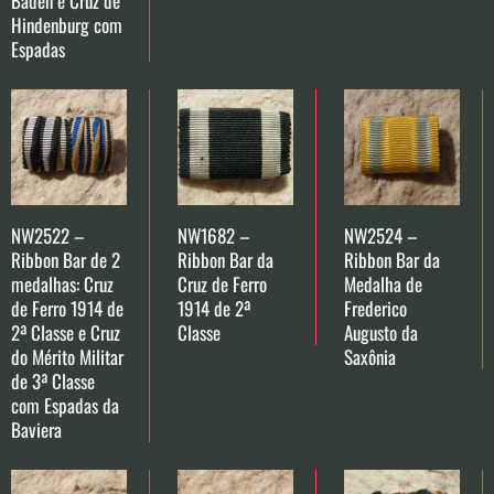
Baden e Cruz de
Hindenburg com
Espadas
NW2522 –
NW1682 –
NW2524 –
Ribbon Bar de 2
Ribbon Bar da
Ribbon Bar da
medalhas: Cruz
Cruz de Ferro
Medalha de
de Ferro 1914 de
1914 de 2ª
Frederico
2ª Classe e Cruz
Classe
Augusto da
do Mérito Militar
Saxônia
de 3ª Classe
com Espadas da
Baviera