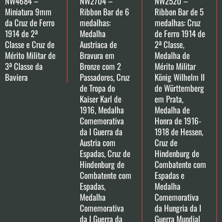
NW4684 –
NW2704 –
NW2520 –
Miniatura 9mm
Ribbon Bar de 6
Ribbon Bar de 5
da Cruz de Ferro
medalhas:
medalhas: Cruz
1914 de 2ª
Medalha
de Ferro 1914 de
Classe e Cruz de
Austriaca de
2ª Classe,
Mérito Militar de
Bravura em
Medalha de
3ª Classe da
Bronze com 2
Mérito Militar
Baviera
Passadores, Cruz
König Wilhelm II
de Tropa do
de Württemberg
Kaiser Karl de
em Prata,
1916, Medalha
Medalha de
Comemorativa
Honra de 1916-
da I Guerra da
1918 de Hessen,
Austria com
Cruz de
Espadas, Cruz de
Hindenburg de
Hindenburg de
Combatente com
Combatente com
Espadas e
Espadas,
Medalha
Medalha
Comemorativa
Comemorativa
da Hungria da I
da I Guerra da
Guerra Mundial