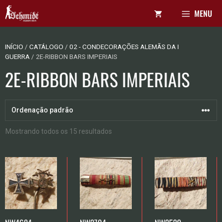
Pular
MENU
para
o
conteúdo
INÍCIO
/
CATÁLOGO
/
02 - CONDECORAÇÕES ALEMÃS DA I
GUERRA
/ 2E-RIBBON BARS IMPERIAIS
2E-RIBBON BARS IMPERIAIS
Mostrando todos os 15 resultados