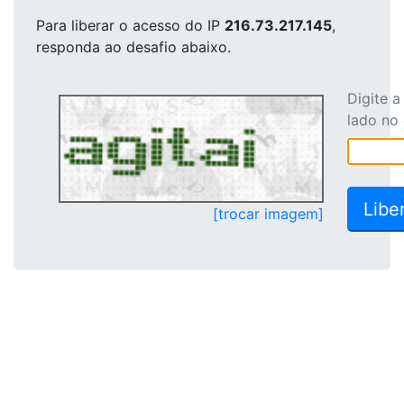
Para liberar o acesso
do IP
216.73.217.145
,
responda ao desafio abaixo.
Digite 
lado no
[trocar imagem]