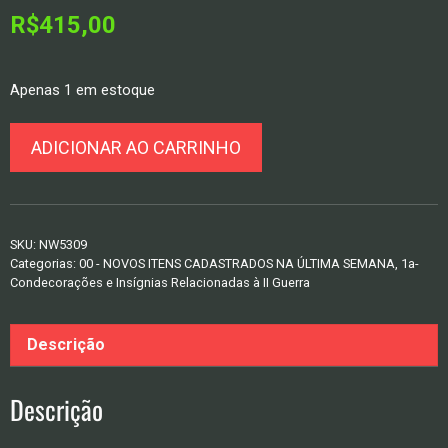
R$
415,00
Apenas 1 em estoque
NW5309
ADICIONAR AO CARRINHO
–
Tope
de
Quepe
SKU:
NW5309
ou
Categorias:
00 - NOVOS ITENS CADASTRADOS NA ÚLTIMA SEMANA
,
1a-
Capacete
Condecorações e Insígnias Relacionadas à II Guerra
de
Cortiça
Descrição
de
Oficial
da
Descrição
FEB
quantidade